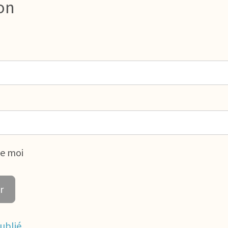
on
de moi
ublié