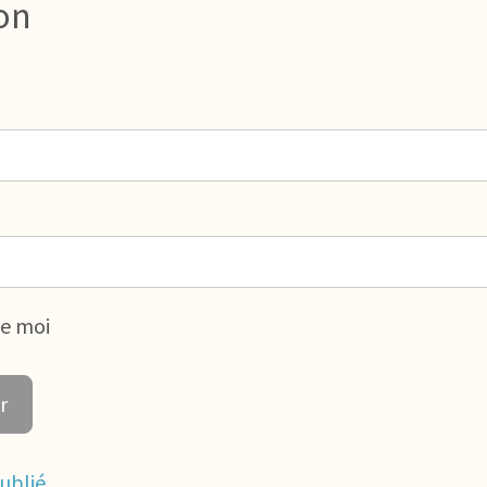
on
de moi
ublié