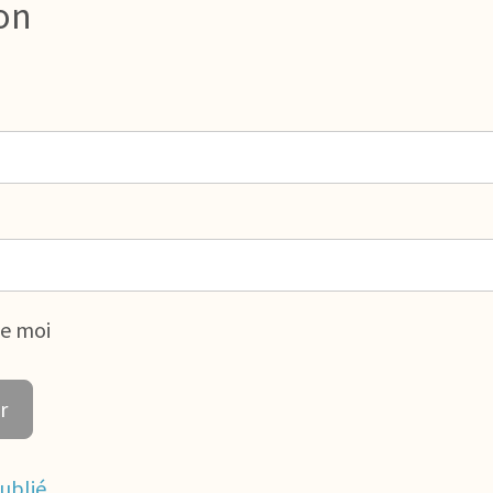
on
de moi
ublié