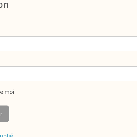
on
de moi
ublié