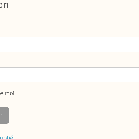
on
de moi
ublié