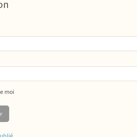
on
de moi
ublié