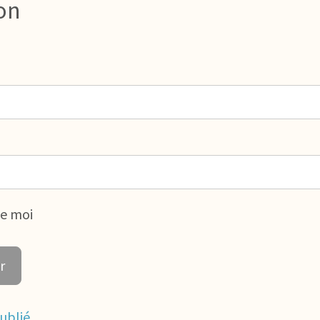
on
de moi
ublié