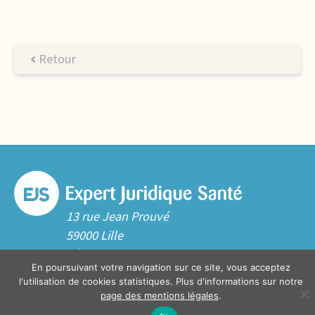
Retour
13 rue Jean Prouvé
59000 Lille
Tél. 03 20 06 70 10
En poursuivant votre navigation sur ce site, vous acceptez
Contact
l'utilisation de cookies statistiques. Plus d'informations sur notre
page des mentions légales
.