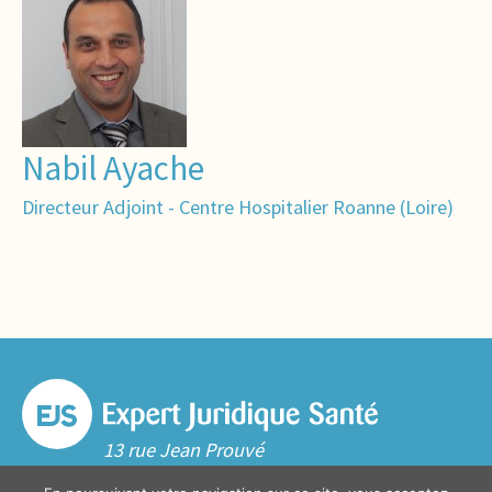
Nabil Ayache
Directeur Adjoint - Centre Hospitalier Roanne (Loire)
13 rue Jean Prouvé
59000 Lille