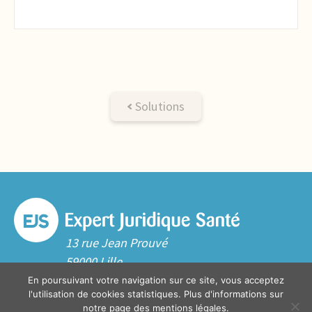
Solutions
13 rue Jean Prouvé
59000 Lille
Tél. 03 20 06 70 10
En poursuivant votre navigation sur ce site, vous acceptez
l'utilisation de cookies statistiques. Plus d'informations sur
notre
page des mentions légales
.
Contact