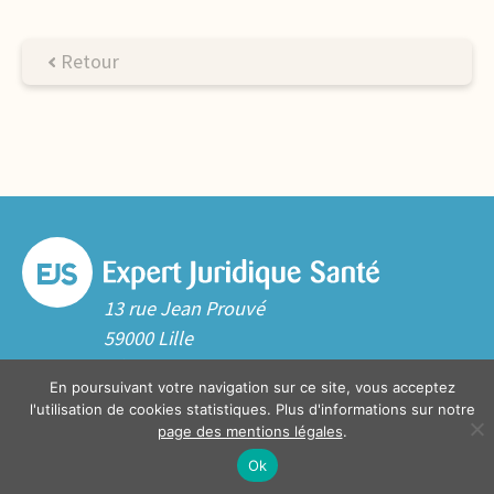
Retour
13 rue Jean Prouvé
59000 Lille
Tél. 03 20 06 70 10
En poursuivant votre navigation sur ce site, vous acceptez
Contact
l'utilisation de cookies statistiques. Plus d'informations sur notre
page des mentions légales
.
Ok