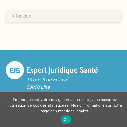
Retour
13 rue Jean Prouvé
59000 Lille
Tél. 03 20 06 70 10
En poursuivant votre navigation sur ce site, vous acceptez
Contact
l'utilisation de cookies statistiques. Plus d'informations sur notre
page des mentions légales
.
Ok