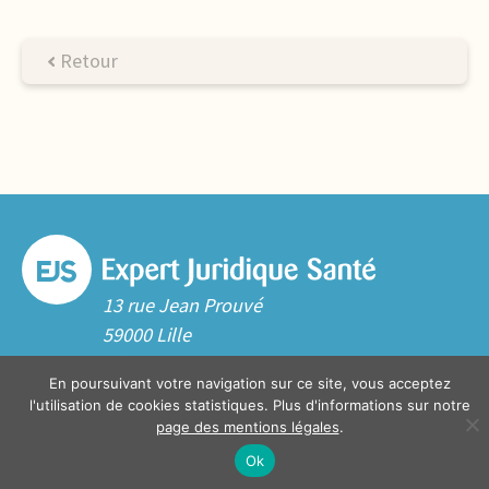
Retour
13 rue Jean Prouvé
59000 Lille
Tél. 03 20 06 70 10
En poursuivant votre navigation sur ce site, vous acceptez
Contact
l'utilisation de cookies statistiques. Plus d'informations sur notre
page des mentions légales
.
Ok