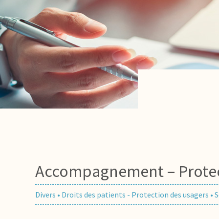
Accompagnement – Protec
Divers
•
Droits des patients - Protection des usagers
•
S