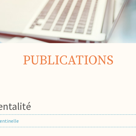
PUBLICATIONS
entalité
entinelle