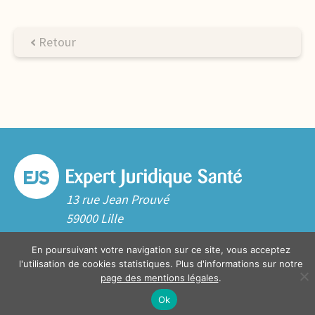
Retour
13 rue Jean Prouvé
59000 Lille
Tél. 03 20 06 70 10
En poursuivant votre navigation sur ce site, vous acceptez
Contact
l'utilisation de cookies statistiques. Plus d'informations sur notre
page des mentions légales
.
Ok