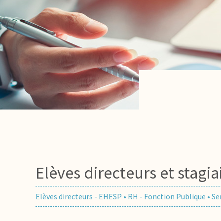
Elèves directeurs et stagia
Elèves directeurs - EHESP
•
RH - Fonction Publique
•
Se