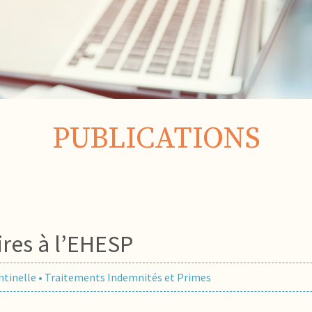
PUBLICATIONS
ires à l’EHESP
ntinelle
•
Traitements Indemnités et Primes