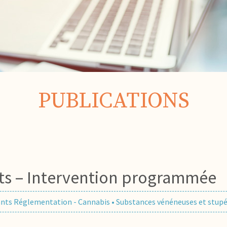
PUBLICATIONS
ts – Intervention programmée
ants Réglementation - Cannabis
•
Substances vénéneuses et stupé