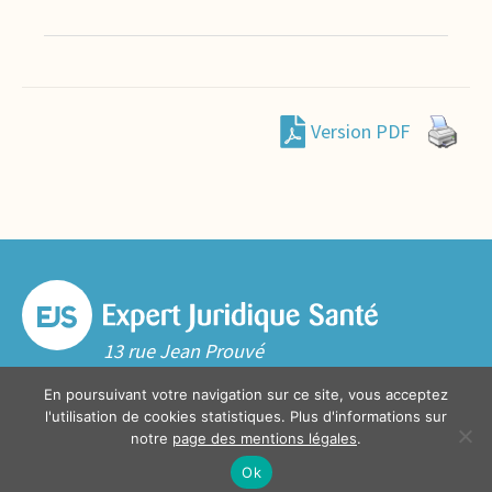
Version PDF
13 rue Jean Prouvé
59000 Lille
En poursuivant votre navigation sur ce site, vous acceptez
Tél. 03 20 06 70 10
l'utilisation de cookies statistiques. Plus d'informations sur
notre
page des mentions légales
.
Contact
Ok