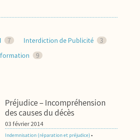
M
7
Interdiction de Publicité
3
information
9
Préjudice – Incompréhension
des causes du décès
03 février 2014
Indemnisation (réparation et préjudice)
•