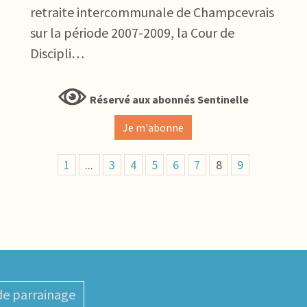
retraite intercommunale de Champcevrais
sur la période 2007-2009, la Cour de
Discipli…
Réservé aux abonnés Sentinelle
Je m'abonne
1
...
3
4
5
6
7
8
9
de parrainage